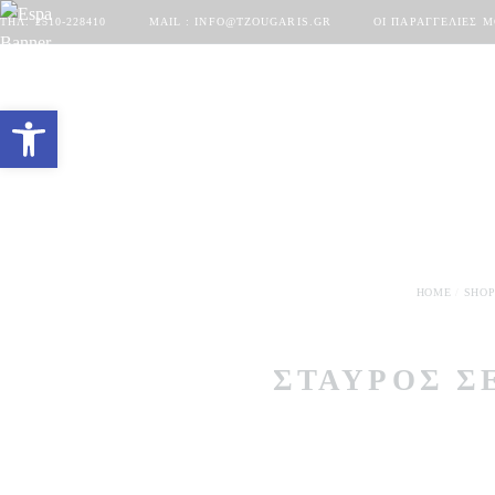
ΤΗΛ. 2510-228410
MAIL : INFO@TZOUGARIS.GR
ΟΙ ΠΑΡΑΓΓΕΛΊΕΣ 
Ανοίξτε τη γραμμή εργαλείων
HOME
SHO
ΣΤΑΥΡΌΣ Σ