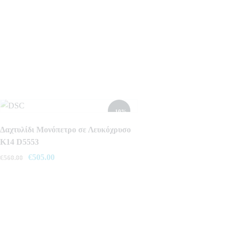
- 10%
Δαχτυλίδι Μονόπετρο σε Λευκόχρυσο
Κ14 D5553
Original
€
505.00
Η
€
560.00
price
τρέχουσα
was:
τιμή
€560.00.
είναι:
€505.00.