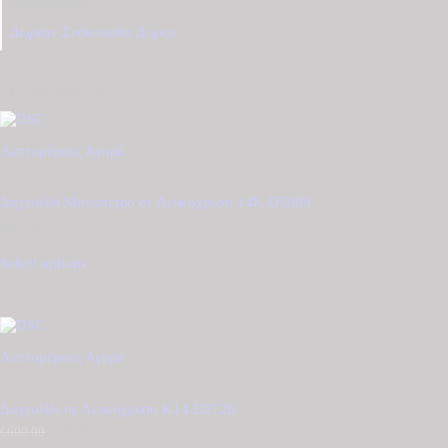
Συσκευασία
Δωρεάν Συσκευασία Δώρου
Σχετικά προϊόντα
Λεπτομέρειες
Αγορά
Δαχτυλίδι Μονόπετρο σε Λευκόχρυσο 14Κ D5989
€
805.00
Select options
Λεπτομέρειες
Αγορά
Δαχτυλίδι σε Λευκόχρυσο Κ14 D2720
€
600.00
Original
€
510.00
Η
price
τρέχουσα