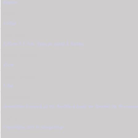
Ζιργκόν
Βάρος
3,05γρ
Διαστάσεις
3,05cm X 1,7cm
,
Ύψος με χαλκά Χ Πλάτος
Μήκος Αλυσίδας
45cm
Βάρος Αλυσίδας
1.3γρ
Πληροφορίες
Δυνατότητα Επιλογής με την Αλυσίδα ή χωρίς την Αλυσίδα της Φωτογραφ
Εγγύηση
Γνησιότητας από το tzougaris.gr