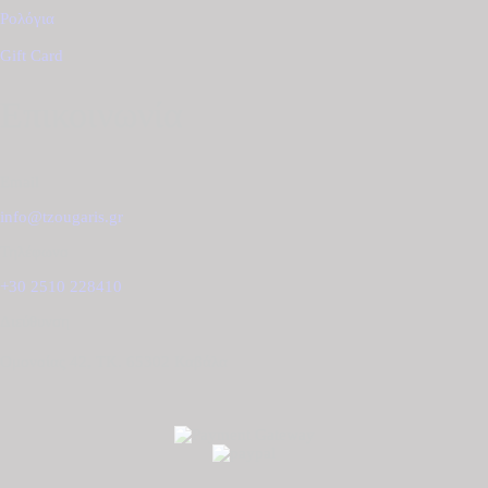
Ρολόγια
Gift Card
Επικοινωνία
Email
info@tzougaris.gr
Τηλέφωνο
+30 2510 228410
Διεύθυνση
Ομονοίας 42, ΤΚ. 65302 Καβάλα