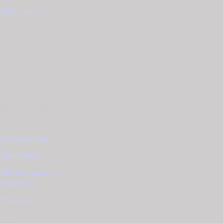
was:
τιμή
Select options
€600.00.
είναι:
€510.00.
Εταιρία
Σχετικά με εμάς
Όροι χρήσης
Πολιτική προστασίας
δεδομένων
Επικοινωνία