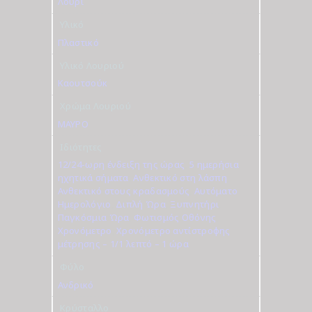
Λουρί
Υλικό
Πλαστικό
Υλικό Λουριού
Καουτσούκ
Χρώμα Λουριού
ΜΑΥΡΟ
Ιδιότητες
12/24-ωρη ένδειξη της ώρας
,
5 ημερήσια
ηχητικά σήματα
,
Ανθεκτικό στη λάσπη
,
Ανθεκτικό στους κραδασμούς
,
Αυτόματο
Ημερολόγιο
,
Διπλή Ώρα
,
Ξυπνητήρι
,
Παγκόσμια Ώρα
,
Φωτισμός Οθόνης
,
Χρονόμετρο
,
Χρονόμετρο αντίστροφης
μέτρησης – 1/1 λεπτό – 1 ώρα
Φύλο
Ανδρικό
Κρύσταλλο