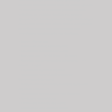
Ένα αδιάβροχο ρολόι
Casio
G-SHOCK
με
κάσα και λουράκι καουτσούκ σε μαύρο χρώμα.
Το καντράν είναι σε μαύρο χρώμα και έχει
ενδείξεις σε γαλάζιο-φούξια και κίτρινο
χρώμα. Έχει πατενταρισμένη αρχιτεκτονική με
εσωτερική κάσα από ειδική ρητίνη ενισχυμένη
με ανθρακόνημα που προστατεύει από
χτυπήματα κραδασμούς και δονήσεις.
• Super-Illuminator
• Ανθεκτικό στους κραδασμούς
• Λειτουργία παγκόσμιας ώρας
• Χρονόμετρο – 1/100 δευτ. – 24 ώρες
• Χρονόμετρο αντίστροφης μέτρησης – 1/1
λεπτό – 1 ώρα
• 5 ημερήσια ηχητικά σήματα
• Λειτουργία επαναλαμβανόμενου
ξυπνητηριού (snooze)
• Ενεργοποίηση/Απενεργοποίηση ηχητικού
σήματος κουμπιών
• Λειτουργία μετακίνησης των δεικτών
• Αυτόματο ημερολόγιο
• 12/24 ωρη ένδειξη της ώρας
• Κρύσταλλο από ορυκτό γυαλί