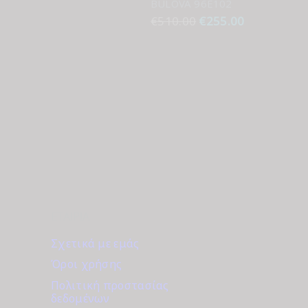
BULOVA 96E102
€
510.00
Original
€
255.00
Η
price
τρέχουσα
was:
τιμή
€510.00.
είναι:
€255.00.
ΕΤΑΙΡΊΑ
Σχετικά με εμάς
Όροι χρήσης
Πολιτική προστασίας
δεδομένων