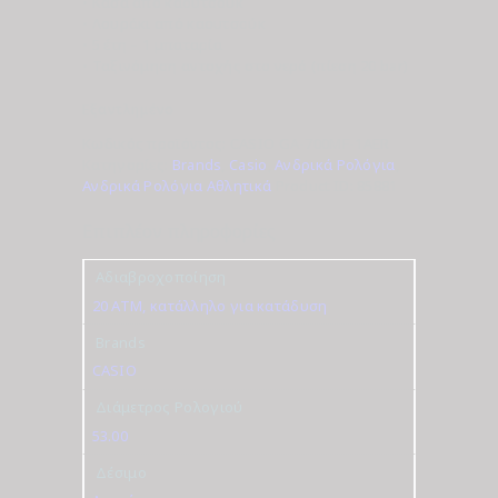
• Κάσα από καουτσούκ
• Λουράκι από καουτσούκ
• 5 έτη – 1 μπαταρία
• Ταξινόμηση αντοχής στο νερό (πίεση 20 bar)
Εξαντλημένο
Κωδικός προϊόντος:
CASIO GA-700MF-1AER
Κατηγορίες:
Brands
,
Casio
,
Ανδρικά Ρολόγια
,
Ανδρικά Ρολόγια Αθλητικά
Product ID:
85881
Επιπλέον πληροφορίες
Αδιαβροχοποίηση
20 ATM, κατάλληλο για κατάδυση
Brands
CASIO
Διάμετρος Ρολογιού
53.00
Δέσιμο