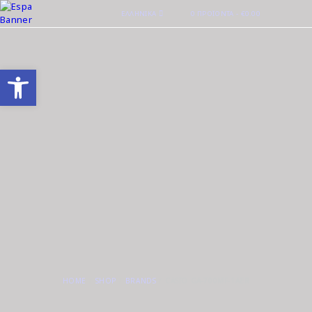
ΕΛΛΗΝΙΚΆ
0 ΠΡΟΪΌΝΤΑ
-
€0.00
Ανοίξτε τη γραμμή εργαλείων
HOME
SHOP
BRANDS
CASIO GA-700MF-1AER