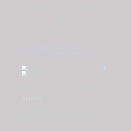
CASIO GA-700MF-
1AER
Αρχική σελίδα
/
Shop
/
Ανδρικά
Ρολόγια
/
Ανδρικά Ρολόγια Αθλητικά
/ CASIO
GA-700MF-1AER
CASIO GA-700MF-1AER
€
110.00
CASIO G-Shock BLACK
Rubber Strap GA-700MF-
1AER