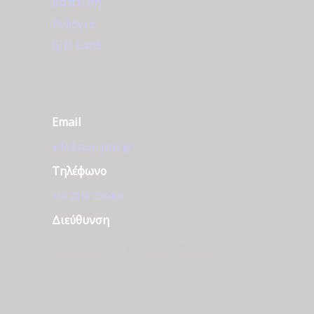
Βάπτιση
Ρολόγια
Gift Card
ΕΠΙΚΟΙΝΩΝΊΑ
Email
info@tzougaris.gr
Τηλέφωνο
+30 2510 228410
Διεύθυνση
Ομονοίας 42, ΤΚ. 65302 Καβάλα