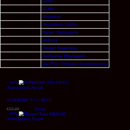
Brands
Lorus
Διάμετρος Ρολογιού
42.00
Δέσιμο
Μπρασελέ
Υλικό
Ανοξείδωτο Ατσάλι
Ιδιότητες
Ημέρα
,
Ημερομηνία
Φύλο
Ανδρικό
Κρύσταλλο
Ορυκτό Κρύσταλλο
Μηχανισμός
Αυτόματος Μηχανισμός
Εγγύηση
Δύο Έτη | Επίσημης αντιπροσωπείας
Σχετικά προϊόντα
- 18%
Λεπτομέρειες
Αγορά
SUPERDRY SYG198YU
€
55.00
Original
€
45.00
Η
Αγορά
- 15%
price
τρέχουσα
Λεπτομέρειες
was:
Αγορά
τιμή
€55.00.
είναι:
€45.00.