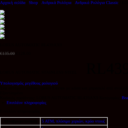
Αρχική σελίδα
/
Shop
/
Ανδρικά Ρολόγια
/
Ανδρικά Ρολόγια Classic
/ L
- 5%
LORUS AUTOMATIC RL439AX9
€
135.00
Original
€
128.00
Η
price
τρέχουσα
RL43
was:
τιμή
€135.00.
είναι:
LORUS
AUTOMATIC STAINLESS STEEL
€128.00.
Υπολογισμός μεγέθους ρολογιού
Ένα αυτόματο ανδρικό ρολόι
Lorus
με κάσα και μπρασελέ από ανοξείδω
Εξαντλημένο
Κωδικός προϊόντος:
LORUS AUTOMATIC RL439AX9
Κατηγορίες:
Bra
Επιπλέον πληροφορίες
Επιπλέον πληροφορίες
Αδιαβροχοποίηση
5 ATM, πλύσιμο χεριών, κρύο ντουζ