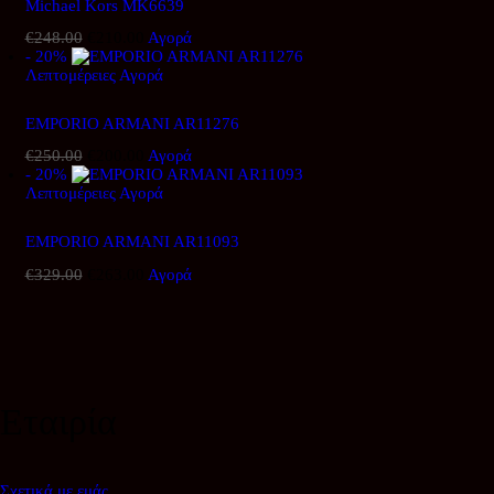
Michael Kors MK6639
€
248.00
Original
€
210.00
Η
Αγορά
- 20%
price
τρέχουσα
Λεπτομέρειες
was:
Αγορά
τιμή
€248.00.
είναι:
€210.00.
EMPORIO ARMANI AR11276
€
250.00
Original
€
200.00
Η
Αγορά
- 20%
price
τρέχουσα
Λεπτομέρειες
was:
Αγορά
τιμή
€250.00.
είναι:
€200.00.
EMPORIO ARMANI AR11093
€
329.00
Original
€
263.00
Η
Αγορά
price
τρέχουσα
was:
τιμή
€329.00.
είναι:
€263.00.
Εταιρία
Σχετικά με εμάς