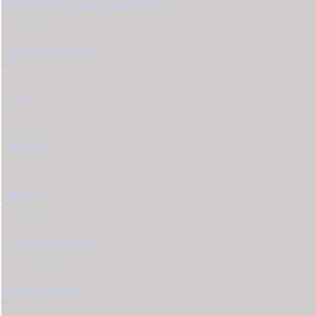
5 ATM, πλύσιμο χεριών, κρύο ντουζ
Brands
EMPORIO ARMANI
Διάμετρος Ρολογιού
41.00
Δέσιμο
Μπρασελέ
Φύλο
Ανδρικό
Κρύσταλλο
Ορυκτό Κρύσταλλο
Μηχανισμός
Quartz Ακριβείας
Υλικό