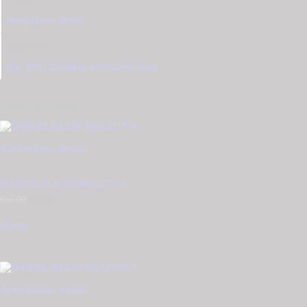
Ανοξείδωτο Ατσάλι
Εγγύηση
Δύο Έτη | Επίσημης αντιπροσωπείας
Σχετικά προϊόντα
Λεπτομέρειες
Αγορά
DANIEL KLEIN DK12277-4
€
36.00
Original
€
32.00
Η
price
τρέχουσα
was:
τιμή
Αγορά
€36.00.
είναι:
€32.00.
Λεπτομέρειες
Αγορά