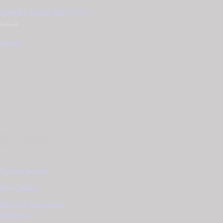
DANIEL KLEIN DK12339-3
€
36.00
Original
€
33.00
Η
price
τρέχουσα
was:
τιμή
Αγορά
€36.00.
είναι:
€33.00.
Εταιρία
Σχετικά με εμάς
Όροι χρήσης
Πολιτική προστασίας
δεδομένων