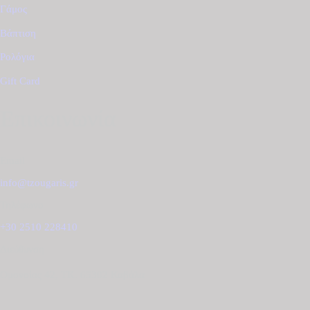
Γάμος
Βάπτιση
Ρολόγια
Gift Card
Επικοινωνία
Email
info@tzougaris.gr
Τηλέφωνο
+30 2510 228410
Διεύθυνση
Ομονοίας 42, ΤΚ. 65302 Καβάλα