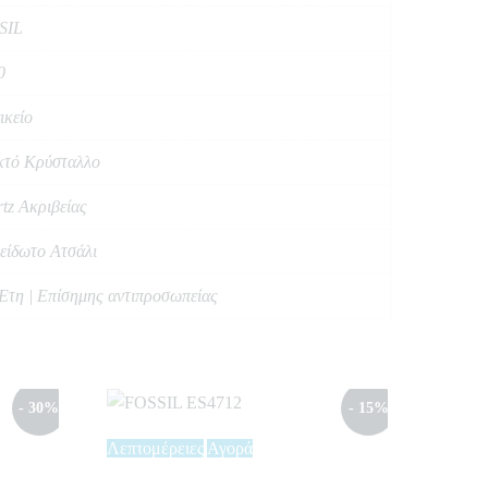
SIL
0
ικείο
κτό Κρύσταλλο
tz Ακριβείας
είδωτο Ατσάλι
Έτη | Επίσημης αντιπροσωπείας
- 30%
- 15%
Λεπτομέρειες
Αγορά