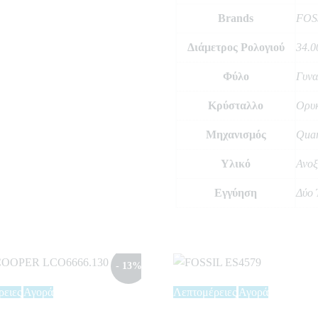
Brands
FOS
Διάμετρος Ρολογιού
34.0
Φύλο
Γυνα
Κρύσταλλο
Ορυ
Μηχανισμός
Quar
Υλικό
Ανοξ
Εγγύηση
Δύο 
- 13%
ρειες
Αγορά
Λεπτομέρειες
Αγορά