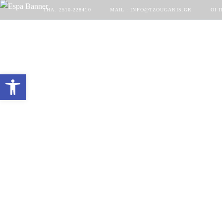
ΤΗΛ. 2510-228410
MAIL : INFO@TZOUGARIS.GR
ΟΙ 
Ανοίξτε τη γραμμή εργαλείων