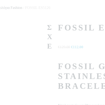
ολόγια Fashion
/ FOSSIL ES5126
FOSSIL E
Σ
Χ
Ε
€
129.00
Original
€
112.00
Η
price
τρέχουσα
was:
τιμή
FOSSIL 
€129.00.
είναι:
€112.00.
STAINLE
BRACELE