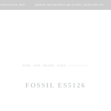
ΠΑΡΑΓΓΕΛΊΕΣ ΜΟΥ
ΔΩΡΕΆΝ ΜΕΤΑΦΟΡΙΚΆ ΜΕ ΑΓΟΡΈΣ ΠΆΝΩ ΑΠΟ €50
HOME
SHOP
BRANDS
FOSSIL
FOSSIL ES5126
FOSSIL ES5126