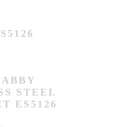
S5126
GABBY
SS STEEL
T ES5126