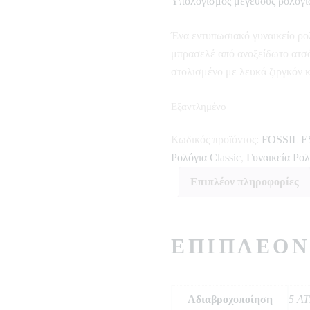
Υπολογισμός μεγέθους ρολογι
Ένα εντυπωσιακό γυναικείο ρ
μπρασελέ από ανοξείδωτο ατσ
στολισμένο με λευκά ζιργκόν κ
Εξαντλημένο
Κωδικός προϊόντος:
FOSSIL E
Ρολόγια Classic
,
Γυναικεία Ρολ
Επιπλέον πληροφορίες
ΕΠΙΠΛΈΟΝ
Αδιαβροχοποίηση
5 AT