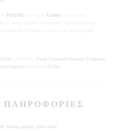
ού
ολόι
FOSSIL
της σειράς
Gabby
με κάσα και
άλι σε ασημί χρώμα. Το καντράν σε μπορντό χρώμα
αι ανάγλυφα στοιχεία και δείχτες σε ασημί χρώμα.
S5126
Κατηγορίες:
Fossil
,
Γυναικεία Ρολόγια
,
Γυναικεία
όγια Fashion
Product ID:
67294
 ΠΛΗΡΟΦΟΡΊΕΣ
M, πλύσιμο χεριών, κρύο ντουζ