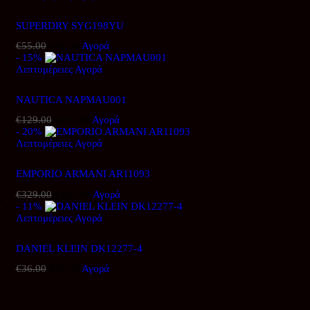
SUPERDRY SYG198YU
€
55.00
Original
€
45.00
Η
Αγορά
- 15%
price
τρέχουσα
Λεπτομέρειες
was:
Αγορά
τιμή
€55.00.
είναι:
€45.00.
NAUTICA NAPMAU001
€
129.00
Original
€
110.00
Η
Αγορά
- 20%
price
τρέχουσα
Λεπτομέρειες
was:
Αγορά
τιμή
€129.00.
είναι:
€110.00.
EMPORIO ARMANI AR11093
€
329.00
Original
€
263.00
Η
Αγορά
- 11%
price
τρέχουσα
Λεπτομέρειες
was:
Αγορά
τιμή
€329.00.
είναι:
€263.00.
DANIEL KLEIN DK12277-4
€
36.00
Original
€
32.00
Η
Αγορά
price
τρέχουσα
was:
τιμή
€36.00.
είναι: