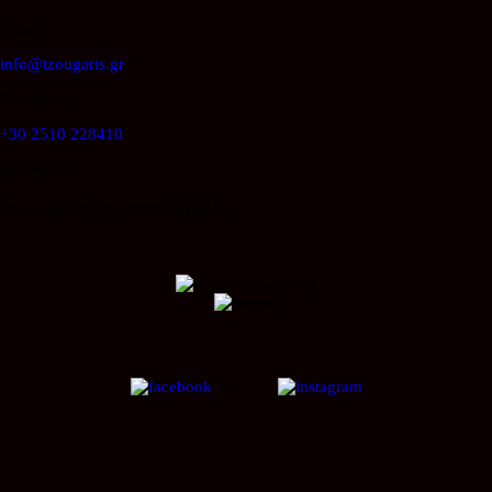
Email
info@tzougaris.gr
Τηλέφωνο
+30 2510 228410
Διεύθυνση
Ομονοίας 42, ΤΚ. 65302 Καβάλα