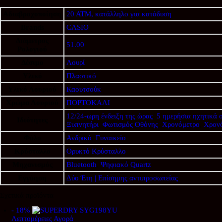
Αδιαβροχοποίηση
20 ATM, κατάλληλο για κατάδυση
Brands
CASIO
Διάμετρος
51.00
Ρολογιού
Δέσιμο
Λουρί
Υλικό
Πλαστικό
Υλικό Λουριού
Καουτσούκ
Χρώμα Λουριού
ΠΟΡΤΟΚΑΛΙ
12/24-ωρη ένδειξη της ώρας
,
5 ημερήσια ηχητικά 
Ιδιότητες
Ξυπνητήρι
,
Φωτισμός Οθόνης
,
Χρονόμετρο
,
Χρονό
Φύλο
Ανδρικό
,
Γυναικείο
Κρύσταλλο
Ορυκτό Κρύσταλλο
Μηχανισμός
Bluetooth
,
Ψηφιακό Quartz
Εγγύηση
Δύο Έτη | Επίσημης αντιπροσωπείας
Σχετικά προϊόντα
- 18%
Λεπτομέρειες
Αγορά